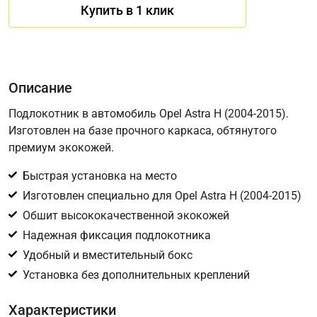
Купить в 1 клик
Описание
Подлокотник в автомобиль Opel Astra H (2004-2015).
Изготовлен на базе прочного каркаса, обтянутого
премиум экокожей.
Имя
Быстрая установка на место
Изготовлен специально для Opel Astra H (2004-2015)
Телефон
*
Обшит высококачественной экокожей
Надежная фиксация подлокотника
Соглашение об обработке персональных данных
Удобный и вместительный бокс
Для подтверждения своего согласия на обработку ваших
Установка без дополнительных креплений
персональных данных в целях исполнения запроса введите
в поле ниже цифру
Характеристики