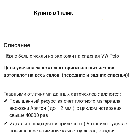
Купить в 1 клик
Описание
Чёрно-белые чехлы из экокожи на сидения VW Polo
Цена указана за комплект оригинальных чехлов
Имя
автопилот на весь салон (передние и задние сиденья)!
Главными отличиями данных авточехлов являются:
Телефон
*
Повышенный ресурс, за счет плотного материала
экокожи Аригон ( до 1.2 мм ), с циклом истирания
Соглашение об обработке персональных данных
свыше 40000 раз
Для подтверждения своего согласия на обработку ваших
Идеально подходят и прилегают ( Автопилот уделяет
персональных данных в целях исполнения запроса введите
повышенное внимание качеству лекал, каждая
в поле ниже цифру