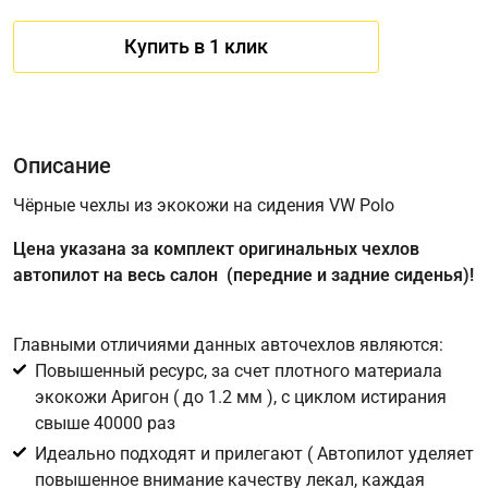
Купить в 1 клик
Описание
Чёрные чехлы из экокожи на сидения VW Polo
Цена указана за комплект оригинальных чехлов
Имя
автопилот на весь салон (передние и задние сиденья)!
Главными отличиями данных авточехлов являются:
Телефон
*
Повышенный ресурс, за счет плотного материала
экокожи Аригон ( до 1.2 мм ), с циклом истирания
Соглашение об обработке персональных данных
свыше 40000 раз
Для подтверждения своего согласия на обработку ваших
Идеально подходят и прилегают ( Автопилот уделяет
персональных данных в целях исполнения запроса введите
повышенное внимание качеству лекал, каждая
в поле ниже цифру