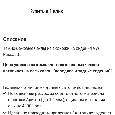
Купить в 1 клик
Описание
Тёмно-бежевые чехлы из экокожи на сидения VW
Passat B6
Имя
Цена указана за комплект оригинальных чехлов
автопилот на весь салон (передние и задние сиденья)!
Телефон
*
Главными отличиями данных авточехлов являются:
Повышенный ресурс, за счет плотного материала
Соглашение об обработке персональных данных
экокожи Аригон ( до 1.2 мм ), с циклом истирания
Для подтверждения своего согласия на обработку ваших
свыше 40000 раз
персональных данных в целях исполнения запроса введите
Идеально подходят и прилегают ( Автопилот уделяет
в поле ниже цифру