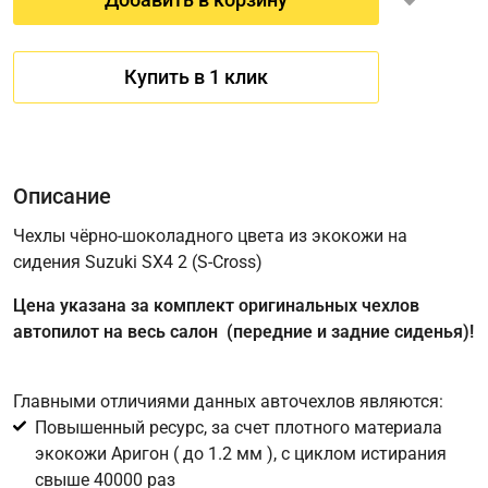
Купить в 1 клик
Описание
Чехлы чёрно-шоколадного цвета из экокожи на
сидения Suzuki SX4 2 (S-Cross)
Имя
Цена указана за комплект оригинальных чехлов
автопилот на весь салон (передние и задние сиденья)!
Телефон
*
Главными отличиями данных авточехлов являются:
Повышенный ресурс, за счет плотного материала
Соглашение об обработке персональных данных
экокожи Аригон ( до 1.2 мм ), с циклом истирания
Для подтверждения своего согласия на обработку ваших
свыше 40000 раз