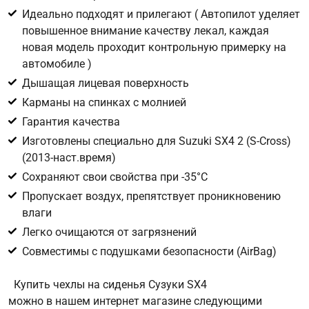
персональных данных в целях исполнения запроса введите
Идеально подходят и прилегают ( Автопилот уделяет
в поле ниже цифру
повышенное внимание качеству лекал, каждая
новая модель проходит контрольную примерку на
Цифра с картинки
*
автомобиле )
Дышащая лицевая поверхность
Карманы на спинках с молнией
Гарантия качества
Изготовлены специально для Suzuki SX4 2 (S-Cross)
(2013-наст.время)
Сохраняют свои свойства при -35°С
Пропускает воздух, препятствует проникновению
влаги
Легко очищаются от загрязнений
Совместимы с подушками безопасности (AirBag)
Купить чехлы на сиденья Сузуки SX4
можно в нашем интернет магазине следующими