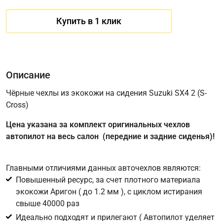
Купить в 1 клик
Описание
Чёрные чехлы из экокожи на сидения Suzuki SX4 2 (S-
Cross)
Имя
Цена указана за комплект оригинальных чехлов
автопилот на весь салон (передние и задние сиденья)!
Телефон
*
Главными отличиями данных авточехлов являются:
Повышенный ресурс, за счет плотного материала
Соглашение об обработке персональных данных
экокожи Аригон ( до 1.2 мм ), с циклом истирания
Для подтверждения своего согласия на обработку ваших
свыше 40000 раз
персональных данных в целях исполнения запроса введите
Идеально подходят и прилегают ( Автопилот уделяет
в поле ниже цифру