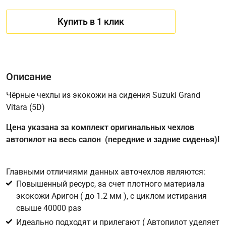
Купить в 1 клик
Описание
Чёрные чехлы из экокожи на сидения Suzuki Grand
Vitara (5D)
Имя
Цена указана за комплект оригинальных чехлов
автопилот на весь салон (передние и задние сиденья)!
Телефон
*
Главными отличиями данных авточехлов являются:
Повышенный ресурс, за счет плотного материала
Соглашение об обработке персональных данных
экокожи Аригон ( до 1.2 мм ), с циклом истирания
Для подтверждения своего согласия на обработку ваших
свыше 40000 раз
персональных данных в целях исполнения запроса введите
Идеально подходят и прилегают ( Автопилот уделяет
в поле ниже цифру