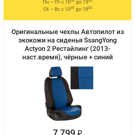
00
00
Пн – Пт с 10
до 19
00
00
Сб – Вс с 10
до 18
Оригинальные чехлы Автопилот из
экокожи на сиденья SsangYong
Actyon 2 Рестайлинг (2013-
наст.время), чёрные + синий
7 799
₽