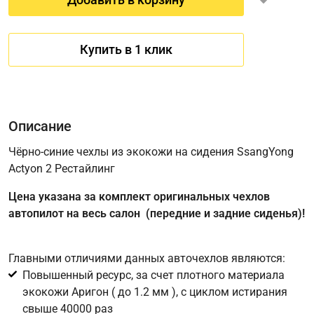
Купить в 1 клик
Описание
Чёрно-синие чехлы из экокожи на сидения SsangYong
Actyon 2 Рестайлинг
Имя
Цена указана за комплект оригинальных чехлов
автопилот на весь салон (передние и задние сиденья)!
Телефон
*
Главными отличиями данных авточехлов являются:
Повышенный ресурс, за счет плотного материала
Соглашение об обработке персональных данных
экокожи Аригон ( до 1.2 мм ), с циклом истирания
Для подтверждения своего согласия на обработку ваших
свыше 40000 раз