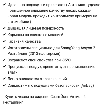
персональных данных в целях исполнения запроса введите
Идеально подходят и прилегают ( Автопилот уделяет
в поле ниже цифру
повышенное внимание качеству лекал, каждая
новая модель проходит контрольную примерку на
Цифра с картинки
*
автомобиле )
Дышащая лицевая поверхность
Карманы на спинках с молнией
Гарантия качества
Изготовлены специально для SsangYong Actyon 2
Рестайлинг (2013-наст.время)
Сохраняют свои свойства при -35°С
Пропускает воздух, препятствует проникновению
влаги
Легко очищаются от загрязнений
Совместимы с подушками безопасности (AirBag)
Купить чехлы на сиденья СсангЙонг Актион 2
Рестайлинг