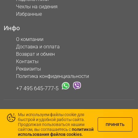
Чехлы на сидения
Избранные
Инфо
О компании
Доставка и оплата
Возврат и обмен
Контакты
Реквизиты
Политика конфиденциальности
+7 495 645-777-5
ИП Блинов А.Ю., ИНН 503114560608, ОГРНИП
Мы используем файлы cookie для
313503108100022, 426069, Республика Удмуртская, г. Ижевск,
быстрой и удобной работы сайта.
ул. 5-я Подлесная, д. 3, кв. 116
Продолжая пользоваться нашим
ПРИНЯТЬ
сайтом, вы соглашаетесь с
политикой
использования файлов cookies.