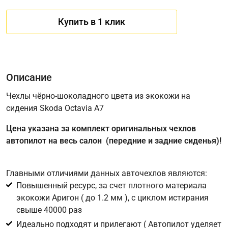
Купить в 1 клик
Описание
Чехлы чёрно-шоколадного цвета из экокожи на
сидения Skoda Octavia A7
Имя
Цена указана за комплект оригинальных чехлов
автопилот на весь салон (передние и задние сиденья)!
Телефон
*
Главными отличиями данных авточехлов являются:
Повышенный ресурс, за счет плотного материала
Соглашение об обработке персональных данных
экокожи Аригон ( до 1.2 мм ), с циклом истирания
Для подтверждения своего согласия на обработку ваших
свыше 40000 раз
персональных данных в целях исполнения запроса введите
Идеально подходят и прилегают ( Автопилот уделяет
в поле ниже цифру