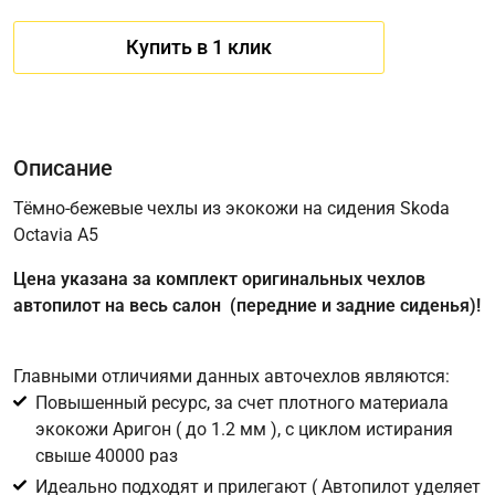
Купить в 1 клик
Описание
Тёмно-бежевые чехлы из экокожи на сидения Skoda
Octavia A5
Имя
Цена указана за комплект оригинальных чехлов
автопилот на весь салон (передние и задние сиденья)!
Телефон
*
Главными отличиями данных авточехлов являются:
Повышенный ресурс, за счет плотного материала
Соглашение об обработке персональных данных
экокожи Аригон ( до 1.2 мм ), с циклом истирания
Для подтверждения своего согласия на обработку ваших
свыше 40000 раз
персональных данных в целях исполнения запроса введите
Идеально подходят и прилегают ( Автопилот уделяет
в поле ниже цифру