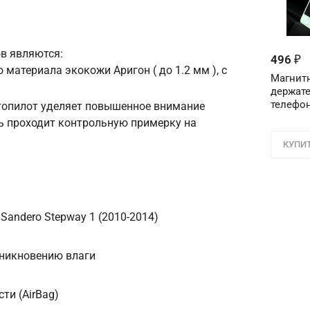
Имя
в являются:
Телефон
*
496
₽
 материала экокожи Аригон ( до 1.2 мм ), с
Магнит
держате
Соглашение об 
телефон
втопилот уделяет повышенное внимание
Для подтвержден
ь проходит контрольную примерку на
персональных д
в поле ниже ци
КУПИ
Цифра с ка
Sandero Stepway 1 (2010-2014)
оникновению влаги
ти (AirBag)