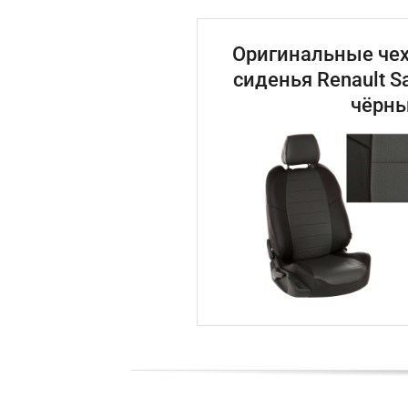
Оригинальные чех
сиденья Renault S
чёрны