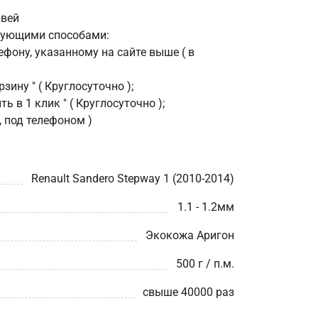
пвей
дующими способами:
фону, указанному на сайте выше ( в
зину " ( Круглосуточно );
ь в 1 клик " ( Круглосуточно );
, под телефоном )
Renault Sandero Stepway 1 (2010-2014)
1.1 - 1.2мм
Экокожа Аригон
500 г / п.м.
свыше 40000 раз