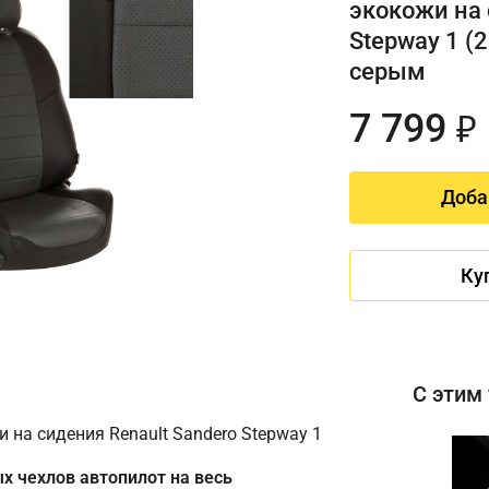
экокожи на 
Stepway 1 (
серым
7 799
₽
Доба
Ку
С этим
 на сидения Renault Sandero Stepway 1
х чехлов автопилот на весь