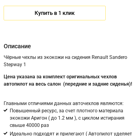
Купить в 1 клик
Описание
Чёрные чехлы из экокожи на сидения Renault Sandero
Stepway 1
Имя
Цена указана за комплект оригинальных чехлов
автопилот на весь салон (передние и задние сиденья)!
Телефон
*
Главными отличиями данных авточехлов являются:
Повышенный ресурс, за счет плотного материала
Соглашение об обработке персональных данных
экокожи Аригон ( до 1.2 мм ), с циклом истирания
Для подтверждения своего согласия на обработку ваших
свыше 40000 раз
персональных данных в целях исполнения запроса введите
Идеально подходят и прилегают ( Автопилот уделяет
в поле ниже цифру