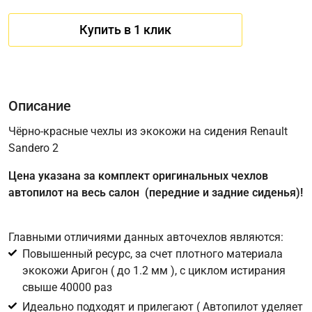
Купить в 1 клик
Описание
Чёрно-красные чехлы из экокожи на сидения Renault
Sandero 2
Имя
Цена указана за комплект оригинальных чехлов
автопилот на весь салон (передние и задние сиденья)!
Телефон
*
Главными отличиями данных авточехлов являются:
Повышенный ресурс, за счет плотного материала
Соглашение об обработке персональных данных
экокожи Аригон ( до 1.2 мм ), с циклом истирания
Для подтверждения своего согласия на обработку ваших
свыше 40000 раз
персональных данных в целях исполнения запроса введите
Идеально подходят и прилегают ( Автопилот уделяет
в поле ниже цифру