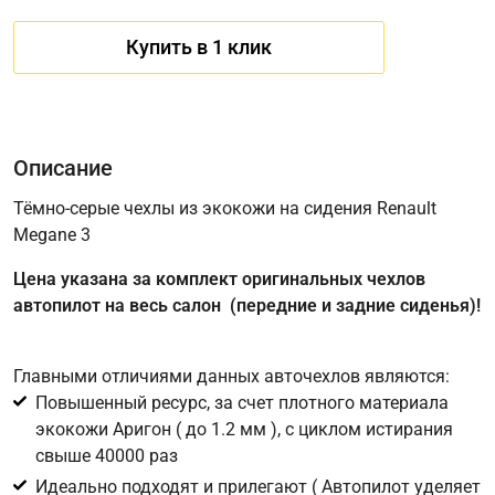
Купить в 1 клик
Описание
Тёмно-серые чехлы из экокожи на сидения Renault
Megane 3
Имя
Цена указана за комплект оригинальных чехлов
автопилот на весь салон (передние и задние сиденья)!
Телефон
*
Главными отличиями данных авточехлов являются:
Повышенный ресурс, за счет плотного материала
Соглашение об обработке персональных данных
экокожи Аригон ( до 1.2 мм ), с циклом истирания
Для подтверждения своего согласия на обработку ваших
свыше 40000 раз
персональных данных в целях исполнения запроса введите
Идеально подходят и прилегают ( Автопилот уделяет
в поле ниже цифру