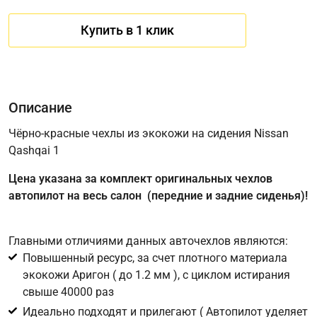
Купить в 1 клик
Описание
Чёрно-красные чехлы из экокожи на сидения Nissan
Qashqai 1
Имя
Цена указана за комплект оригинальных чехлов
автопилот на весь салон (передние и задние сиденья)!
Телефон
*
Главными отличиями данных авточехлов являются:
Повышенный ресурс, за счет плотного материала
Соглашение об обработке персональных данных
экокожи Аригон ( до 1.2 мм ), с циклом истирания
Для подтверждения своего согласия на обработку ваших
свыше 40000 раз
персональных данных в целях исполнения запроса введите
Идеально подходят и прилегают ( Автопилот уделяет
в поле ниже цифру