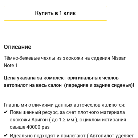
Купить в 1 клик
Описание
Тёмно-бежевые чехлы из экокожи на сидения Nissan
Note 1
Имя
Цена указана за комплект оригинальных чехлов
автопилот на весь салон (передние и задние сиденья)!
Телефон
*
Главными отличиями данных авточехлов являются:
Повышенный ресурс, за счет плотного материала
Соглашение об обработке персональных данных
экокожи Аригон ( до 1.2 мм ), с циклом истирания
Для подтверждения своего согласия на обработку ваших
свыше 40000 раз
персональных данных в целях исполнения запроса введите
Идеально подходят и прилегают ( Автопилот уделяет
в поле ниже цифру