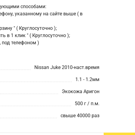
дующими способами:
фону, указанному на сайте выше ( в
зину " ( Круглосуточно );
ь в 1 клик " ( Круглосуточно );
, под телефоном )
Nissan Juke 2010-наст.время
1.1 - 1.2мм
Экокожа Аригон
500 г / п.м.
свыше 40000 раз