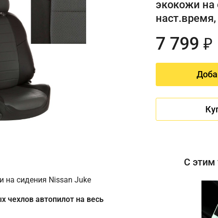
экокожи на 
наст.время,
7 799
₽
Доба
Ку
С этим
 на сидения Nissan Juke
х чехлов автопилот на весь
Имя