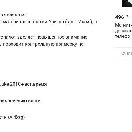
в являются:
Телефон
*
496
₽
 материала экокожи Аригон ( до 1.2 мм ), с
Магнит
держате
Соглашение об 
телефон
втопилот уделяет повышенное внимание
Для подтвержден
ь проходит контрольную примерку на
персональных д
в поле ниже ци
КУПИ
Цифра с ка
Juke 2010-наст.время
оникновению влаги
ти (AirBag)