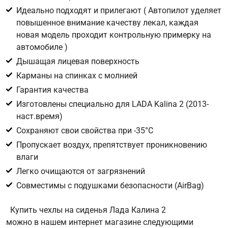
персональных данных в целях исполнения запроса введите
Идеально подходят и прилегают ( Автопилот уделяет
в поле ниже цифру
повышенное внимание качеству лекал, каждая
новая модель проходит контрольную примерку на
Цифра с картинки
*
автомобиле )
Дышащая лицевая поверхность
Карманы на спинках с молнией
Гарантия качества
Изготовлены специально для LADA Kalina 2 (2013-
наст.время)
Сохраняют свои свойства при -35°С
Пропускает воздух, препятствует проникновению
влаги
Легко очищаются от загрязнений
Совместимы с подушками безопасности (AirBag)
Купить чехлы на сиденья Лада Калина 2
можно в нашем интернет магазине следующими