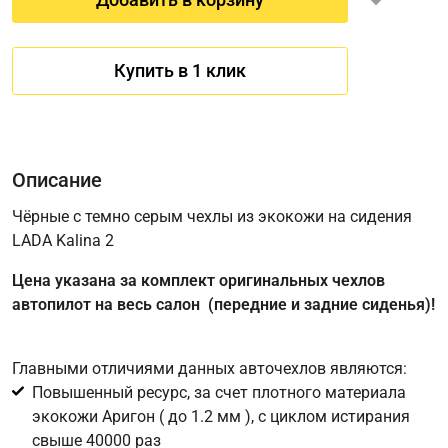
Купить в 1 клик
Описание
Чёрные с темно серым чехлы из экокожи на сидения
LADA Kalina 2
Имя
Цена указана за комплект оригинальных чехлов
автопилот на весь салон (передние и задние сиденья)!
Телефон
*
Главными отличиями данных авточехлов являются:
Повышенный ресурс, за счет плотного материала
Соглашение об обработке персональных данных
экокожи Аригон ( до 1.2 мм ), с циклом истирания
Для подтверждения своего согласия на обработку ваших
свыше 40000 раз