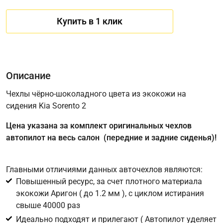
Купить в 1 клик
Описание
Чехлы чёрно-шоколадного цвета из экокожи на
сидения Kia Sorento 2
Имя
Цена указана за комплект оригинальных чехлов
автопилот на весь салон (передние и задние сиденья)!
Телефон
*
Главными отличиями данных авточехлов являются:
Повышенный ресурс, за счет плотного материала
Соглашение об обработке персональных данных
экокожи Аригон ( до 1.2 мм ), с циклом истирания
Для подтверждения своего согласия на обработку ваших
свыше 40000 раз
персональных данных в целях исполнения запроса введите
Идеально подходят и прилегают ( Автопилот уделяет
в поле ниже цифру