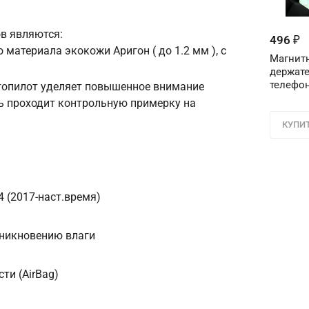
в являются:
Телефон
*
496
₽
 материала экокожи Аригон ( до 1.2 мм ), с
Магнит
держате
Соглашение об 
телефон
втопилот уделяет повышенное внимание
Для подтвержден
ь проходит контрольную примерку на
персональных д
в поле ниже ци
КУПИ
Цифра с ка
4 (2017-наст.время)
оникновению влаги
ти (AirBag)