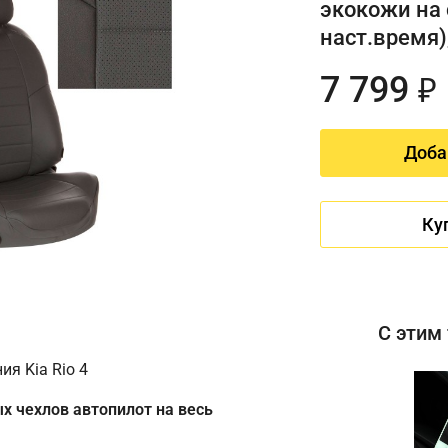
экокожи на 
наст.время)
7 799
₽
Доба
Ку
С этим
я Kia Rio 4
х чехлов автопилот на весь
Имя