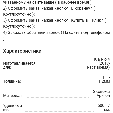
указанному на сайте выше ( в рабочее время );
2) Оформить заказ, нажав кнопку " В корзину " (
Круглосуточно );
3) Оформить заказ, нажав кнопку " Купить в 1 клик " (
Круглосуточно );
4) Заказать обратный звонок ( На сайте, под телефоном
)
Характеристики
Kia Rio 4
Изготавливается
(2017-
для:
наст.время)
1.1 -
Толщина:
1.2мм
Экокожа
Материал:
Аригон
Удельный
500 г /
вес:
п.м.