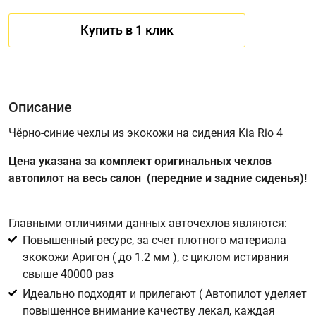
Купить в 1 клик
Описание
Чёрно-синие чехлы из экокожи на сидения Kia Rio 4
Цена указана за комплект оригинальных чехлов
Имя
автопилот на весь салон (передние и задние сиденья)!
Главными отличиями данных авточехлов являются:
Телефон
*
Повышенный ресурс, за счет плотного материала
экокожи Аригон ( до 1.2 мм ), с циклом истирания
Соглашение об обработке персональных данных
свыше 40000 раз
Для подтверждения своего согласия на обработку ваших
Идеально подходят и прилегают ( Автопилот уделяет
персональных данных в целях исполнения запроса введите
повышенное внимание качеству лекал, каждая
в поле ниже цифру