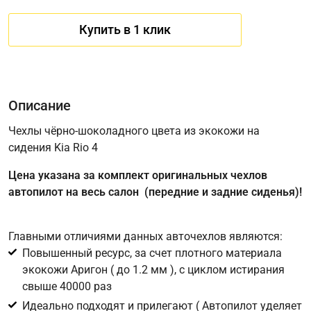
Купить в 1 клик
Описание
Чехлы чёрно-шоколадного цвета из экокожи на
сидения Kia Rio 4
Имя
Цена указана за комплект оригинальных чехлов
автопилот на весь салон (передние и задние сиденья)!
Телефон
*
Главными отличиями данных авточехлов являются:
Повышенный ресурс, за счет плотного материала
Соглашение об обработке персональных данных
экокожи Аригон ( до 1.2 мм ), с циклом истирания
Для подтверждения своего согласия на обработку ваших
свыше 40000 раз
персональных данных в целях исполнения запроса введите
Идеально подходят и прилегают ( Автопилот уделяет
в поле ниже цифру