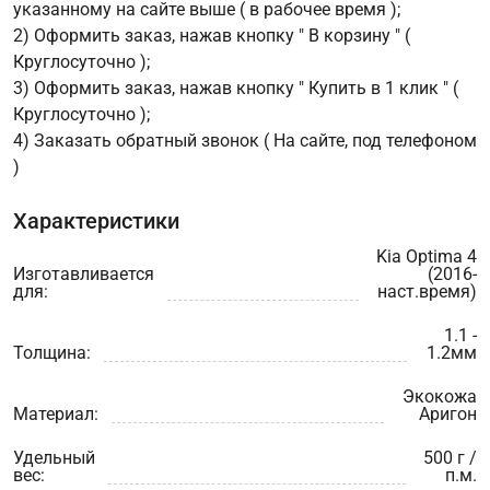
указанному на сайте выше ( в рабочее время );
2) Оформить заказ, нажав кнопку " В корзину " (
Круглосуточно );
3) Оформить заказ, нажав кнопку " Купить в 1 клик " (
Круглосуточно );
4) Заказать обратный звонок ( На сайте, под телефоном
)
Характеристики
Kia Optima 4
Изготавливается
(2016-
для:
наст.время)
1.1 -
Толщина:
1.2мм
Экокожа
Материал:
Аригон
Удельный
500 г /
вес:
п.м.