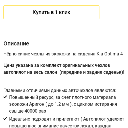
Купить в 1 клик
Описание
Чёрно-синие чехлы из экокожи на сидения Kia Optima 4
Цена указана за комплект оригинальных чехлов
Имя
автопилот на весь салон (передние и задние сиденья)!
Главными отличиями данных авточехлов являются:
Телефон
*
Повышенный ресурс, за счет плотного материала
экокожи Аригон ( до 1.2 мм ), с циклом истирания
Соглашение об обработке персональных данных
свыше 40000 раз
Для подтверждения своего согласия на обработку ваших
Идеально подходят и прилегают ( Автопилот уделяет
персональных данных в целях исполнения запроса введите
повышенное внимание качеству лекал, каждая
в поле ниже цифру