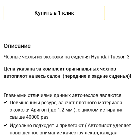
Купить в 1 клик
Описание
Чёрные чехлы из экокожи на сидения Hyundai Tucson 3
Цена указана за комплект оригинальных чехлов
Имя
автопилот на весь салон (передние и задние сиденья)!
Главными отличиями данных авточехлов являются:
Телефон
*
Повышенный ресурс, за счет плотного материала
экокожи Аригон ( до 1.2 мм ), с циклом истирания
Соглашение об обработке персональных данных
свыше 40000 раз
Для подтверждения своего согласия на обработку ваших
Идеально подходят и прилегают ( Автопилот уделяет
персональных данных в целях исполнения запроса введите
повышенное внимание качеству лекал, каждая
в поле ниже цифру