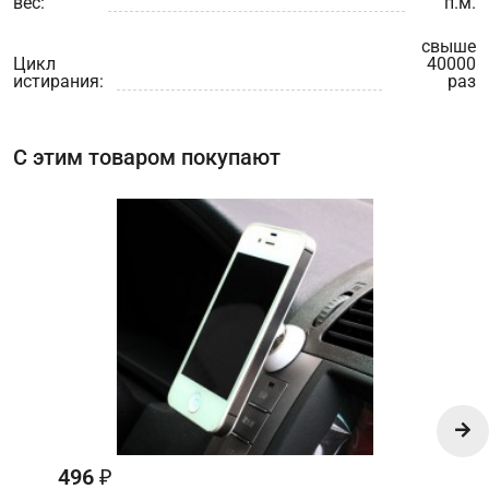
вес:
п.м.
свыше
Цикл
40000
истирания:
раз
С этим товаром покупают
496
₽