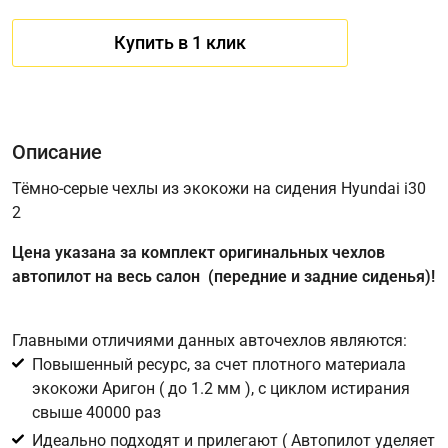
Купить в 1 клик
Описание
Тёмно-серые чехлы из экокожи на сидения Hyundai i30
2
Имя
Цена указана за комплект оригинальных чехлов
автопилот на весь салон (передние и задние сиденья)!
Телефон
*
Главными отличиями данных авточехлов являются:
Повышенный ресурс, за счет плотного материала
Соглашение об обработке персональных данных
экокожи Аригон ( до 1.2 мм ), с циклом истирания
Для подтверждения своего согласия на обработку ваших
свыше 40000 раз
персональных данных в целях исполнения запроса введите
Идеально подходят и прилегают ( Автопилот уделяет
в поле ниже цифру