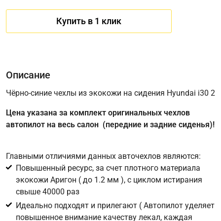
Купить в 1 клик
Описание
Чёрно-синие чехлы из экокожи на сидения Hyundai i30 2
Цена указана за комплект оригинальных чехлов
Имя
автопилот на весь салон (передние и задние сиденья)!
Главными отличиями данных авточехлов являются:
Телефон
*
Повышенный ресурс, за счет плотного материала
экокожи Аригон ( до 1.2 мм ), с циклом истирания
Соглашение об обработке персональных данных
свыше 40000 раз
Для подтверждения своего согласия на обработку ваших
Идеально подходят и прилегают ( Автопилот уделяет
персональных данных в целях исполнения запроса введите
повышенное внимание качеству лекал, каждая
в поле ниже цифру