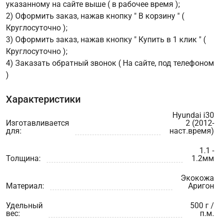
указанному на сайте выше ( в рабочее время );
2) Оформить заказ, нажав кнопку " В корзину " (
Круглосуточно );
3) Оформить заказ, нажав кнопку " Купить в 1 клик " (
Круглосуточно );
4) Заказать обратный звонок ( На сайте, под телефоном
)
Характеристики
Hyundai i30
Изготавливается
2 (2012-
для:
наст.время)
1.1 -
Толщина:
1.2мм
Экокожа
Материал:
Аригон
Удельный
500 г /
вес:
п.м.