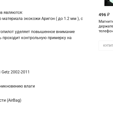
в являются:
Телефон
*
496
₽
 материала экокожи Аригон ( до 1.2 мм ), с
Магнит
держате
Соглашение об 
телефон
втопилот уделяет повышенное внимание
Для подтвержден
ь проходит контрольную примерку на
персональных д
в поле ниже ци
КУПИ
Цифра с ка
 Getz 2002-2011
оникновению влаги
ти (AirBag)