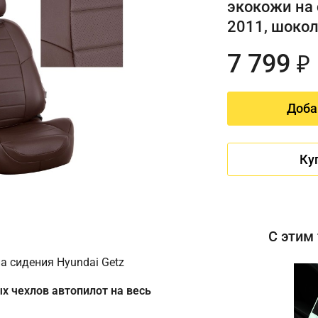
экокожи на 
2011, шоко
7 799
₽
Доба
Ку
С этим
а сидения Hyundai Getz
х чехлов автопилот на весь
Имя