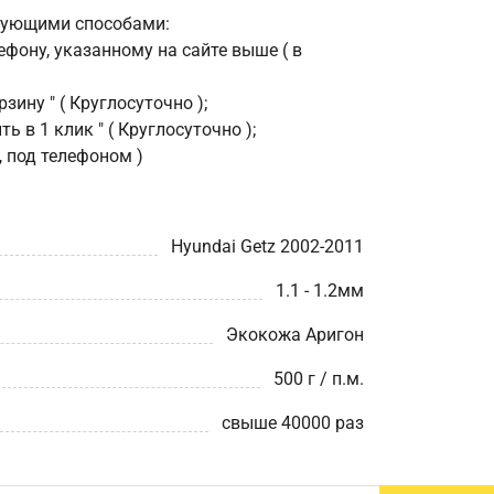
дующими способами:
фону, указанному на сайте выше ( в
зину " ( Круглосуточно );
ь в 1 клик " ( Круглосуточно );
, под телефоном )
Hyundai Getz 2002-2011
1.1 - 1.2мм
Экокожа Аригон
500 г / п.м.
свыше 40000 раз