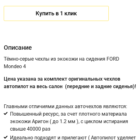
Купить в 1 клик
Описание
Тёмно-серые чехлы из экокожи на сидения FORD
Mondeo 4
Имя
Цена указана за комплект оригинальных чехлов
автопилот на весь салон (передние и задние сиденья)!
Телефон
*
Главными отличиями данных авточехлов являются:
Повышенный ресурс, за счет плотного материала
Соглашение об обработке персональных данных
экокожи Аригон ( до 1.2 мм ), с циклом истирания
Для подтверждения своего согласия на обработку ваших
свыше 40000 раз
персональных данных в целях исполнения запроса введите
Идеально подходят и прилегают ( Автопилот уделяет
в поле ниже цифру