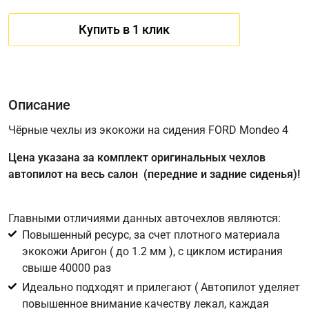
Купить в 1 клик
Описание
Чёрные чехлы из экокожи на сидения FORD Mondeo 4
Цена указана за комплект оригинальных чехлов
Имя
автопилот на весь салон (передние и задние сиденья)!
Главными отличиями данных авточехлов являются:
Телефон
*
Повышенный ресурс, за счет плотного материала
экокожи Аригон ( до 1.2 мм ), с циклом истирания
Соглашение об обработке персональных данных
свыше 40000 раз
Для подтверждения своего согласия на обработку ваших
Идеально подходят и прилегают ( Автопилот уделяет
персональных данных в целях исполнения запроса введите
повышенное внимание качеству лекал, каждая
в поле ниже цифру