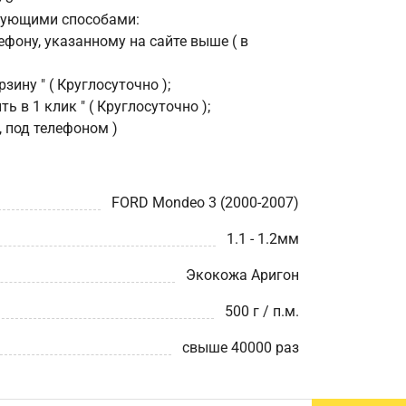
дующими способами:
фону, указанному на сайте выше ( в
зину " ( Круглосуточно );
ь в 1 клик " ( Круглосуточно );
, под телефоном )
FORD Mondeo 3 (2000-2007)
1.1 - 1.2мм
Экокожа Аригон
500 г / п.м.
свыше 40000 раз