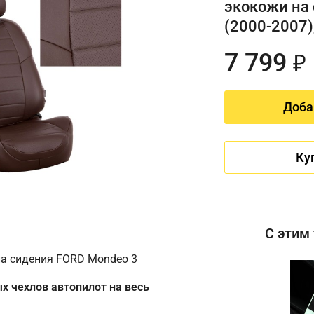
экокожи на
(2000-2007)
7 799
₽
Доба
Ку
С этим
на сидения FORD Mondeo 3
х чехлов автопилот на весь
Имя