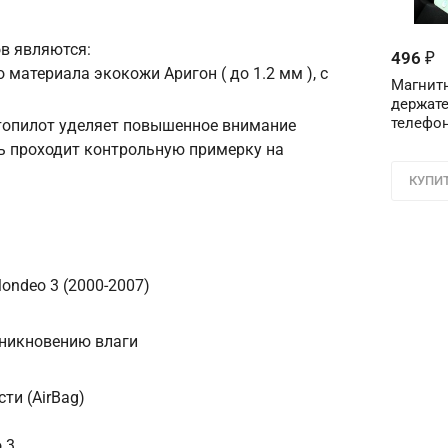
в являются:
Телефон
*
496
₽
 материала экокожи Аригон ( до 1.2 мм ), с
Магнит
держате
Соглашение об 
телефон
втопилот уделяет повышенное внимание
Для подтвержден
ь проходит контрольную примерку на
персональных д
в поле ниже ци
КУПИ
Цифра с ка
ndeo 3 (2000-2007)
оникновению влаги
ти (AirBag)
 3