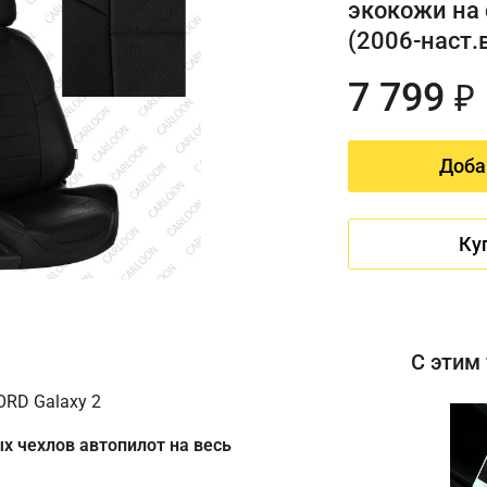
экокожи на 
(2006-наст.
7 799
₽
Доба
Ку
С этим
ORD Galaxy 2
х чехлов автопилот на весь
Имя