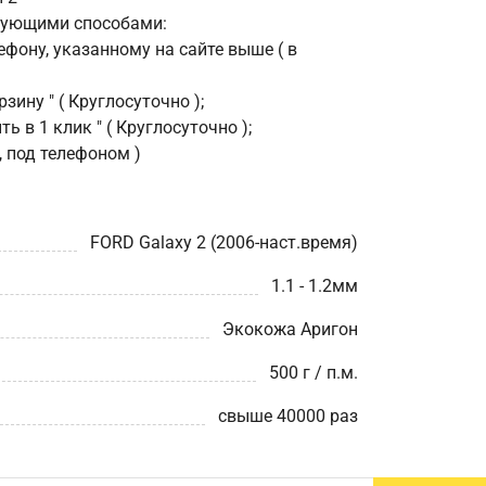
дующими способами:
фону, указанному на сайте выше ( в
зину " ( Круглосуточно );
ь в 1 клик " ( Круглосуточно );
, под телефоном )
FORD Galaxy 2 (2006-наст.время)
1.1 - 1.2мм
Экокожа Аригон
500 г / п.м.
свыше 40000 раз