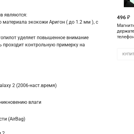
в являются:
Телефон
*
496
₽
 материала экокожи Аригон ( до 1.2 мм ), с
Магнит
держате
Соглашение об 
телефон
втопилот уделяет повышенное внимание
Для подтвержден
ь проходит контрольную примерку на
персональных д
в поле ниже ци
КУПИ
Цифра с ка
laxy 2 (2006-наст.время)
оникновению влаги
ти (AirBag)
 2