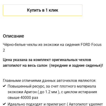
Купить в 1 клик
Описание
Чёрно-белые чехлы из экокожи на сидения FORD Focus
2
Имя
Цена указана за комплект оригинальных чехлов
автопилот на весь салон (передние и задние сиденья)!
Телефон
*
Главными отличиями данных авточехлов являются:
Повышенный ресурс, за счет плотного материала
Соглашение об обработке персональных данных
экокожи Аригон ( до 1.2 мм ), с циклом истирания
Для подтверждения своего согласия на обработку ваших
свыше 40000 раз
персональных данных в целях исполнения запроса введите
Идеально подходят и прилегают ( Автопилот уделяет
в поле ниже цифру