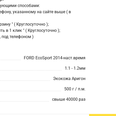
дующими способами:
фону, указанному на сайте выше ( в
зину " ( Круглосуточно );
ь в 1 клик " ( Круглосуточно );
, под телефоном )
FORD EcoSport 2014-наст.время
1.1 - 1.2мм
Экокожа Аригон
500 г / п.м.
свыше 40000 раз