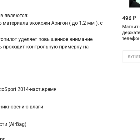
в являются:
Телефон
*
496
₽
 материала экокожи Аригон ( до 1.2 мм ), с
Магнит
держате
Соглашение об 
телефон
втопилот уделяет повышенное внимание
Для подтвержден
ь проходит контрольную примерку на
персональных д
в поле ниже ци
КУПИ
Цифра с ка
oSport 2014-наст.время
оникновению влаги
ти (AirBag)
рт