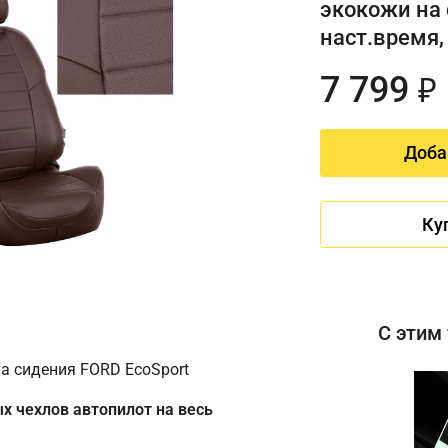
экокожи на 
наст.время
7 799
₽
Доба
Ку
С этим
а сидения FORD EcoSport
х чехлов автопилот на весь
Имя