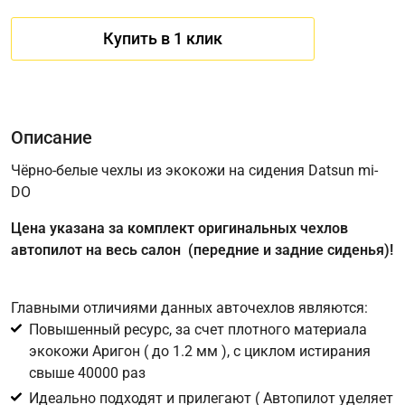
Купить в 1 клик
Описание
Чёрно-белые чехлы из экокожи на сидения Datsun mi-
DO
Имя
Цена указана за комплект оригинальных чехлов
автопилот на весь салон (передние и задние сиденья)!
Телефон
*
Главными отличиями данных авточехлов являются:
Повышенный ресурс, за счет плотного материала
Соглашение об обработке персональных данных
экокожи Аригон ( до 1.2 мм ), с циклом истирания
Для подтверждения своего согласия на обработку ваших
свыше 40000 раз
персональных данных в целях исполнения запроса введите
Идеально подходят и прилегают ( Автопилот уделяет
в поле ниже цифру