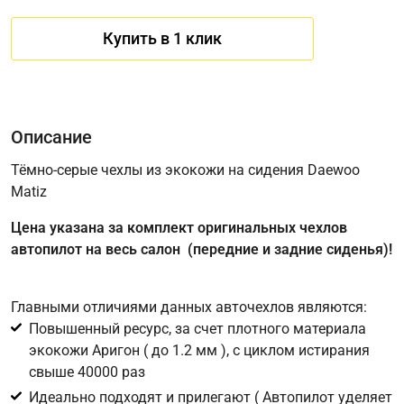
Купить в 1 клик
Описание
Тёмно-серые чехлы из экокожи на сидения Daewoo
Matiz
Имя
Цена указана за комплект оригинальных чехлов
автопилот на весь салон (передние и задние сиденья)!
Телефон
*
Главными отличиями данных авточехлов являются:
Повышенный ресурс, за счет плотного материала
Соглашение об обработке персональных данных
экокожи Аригон ( до 1.2 мм ), с циклом истирания
Для подтверждения своего согласия на обработку ваших
свыше 40000 раз
персональных данных в целях исполнения запроса введите
Идеально подходят и прилегают ( Автопилот уделяет
в поле ниже цифру