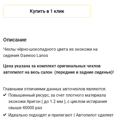
Купить в 1 клик
Описание
Чехлы чёрно-шоколадного цвета из экокожи на
сидения Daewoo Lanos
Имя
Цена указана за комплект оригинальных чехлов
автопилот на весь салон (передние и задние сиденья)!
Телефон
*
Главными отличиями данных авточехлов являются:
Повышенный ресурс, за счет плотного материала
Соглашение об обработке персональных данных
экокожи Аригон ( до 1.2 мм ), с циклом истирания
Для подтверждения своего согласия на обработку ваших
свыше 40000 раз
персональных данных в целях исполнения запроса введите
Идеально подходят и прилегают ( Автопилот уделяет
в поле ниже цифру