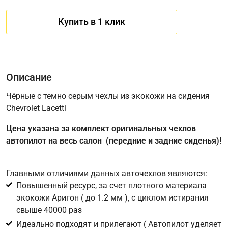
Купить в 1 клик
Описание
Чёрные с темно серым чехлы из экокожи на сидения
Chevrolet Lacetti
Имя
Цена указана за комплект оригинальных чехлов
автопилот на весь салон (передние и задние сиденья)!
Телефон
*
Главными отличиями данных авточехлов являются:
Повышенный ресурс, за счет плотного материала
Соглашение об обработке персональных данных
экокожи Аригон ( до 1.2 мм ), с циклом истирания
Для подтверждения своего согласия на обработку ваших
свыше 40000 раз
персональных данных в целях исполнения запроса введите
Идеально подходят и прилегают ( Автопилот уделяет
в поле ниже цифру