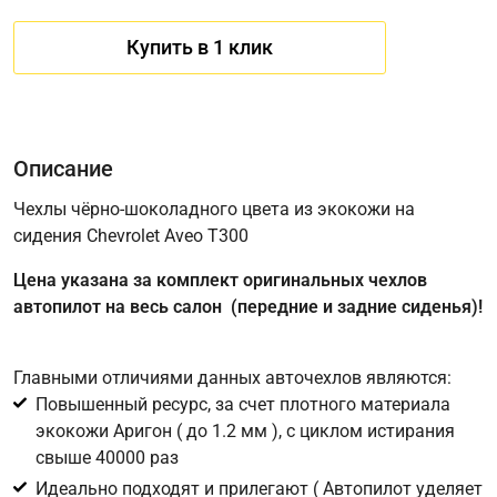
Купить в 1 клик
Описание
Чехлы чёрно-шоколадного цвета из экокожи на
сидения Chevrolet Aveo T300
Имя
Цена указана за комплект оригинальных чехлов
автопилот на весь салон (передние и задние сиденья)!
Телефон
*
Главными отличиями данных авточехлов являются:
Повышенный ресурс, за счет плотного материала
Соглашение об обработке персональных данных
экокожи Аригон ( до 1.2 мм ), с циклом истирания
Для подтверждения своего согласия на обработку ваших
свыше 40000 раз
персональных данных в целях исполнения запроса введите
Идеально подходят и прилегают ( Автопилот уделяет
в поле ниже цифру