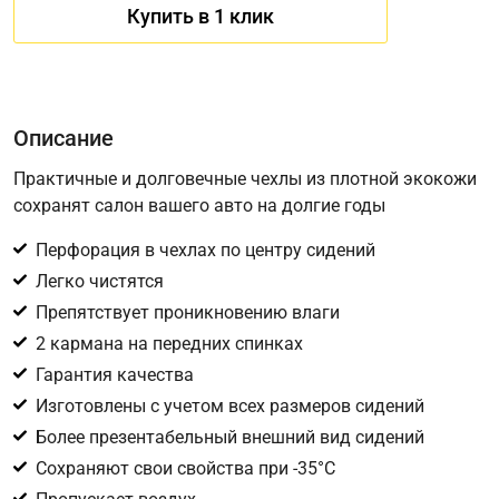
Купить в 1 клик
Описание
Практичные и долговечные чехлы из плотной экокожи
сохранят салон вашего авто на долгие годы
Имя
Перфорация в чехлах по центру сидений
Легко чистятся
Препятствует проникновению влаги
Телефон
*
2 кармана на передних спинках
Гарантия качества
Соглашение об обработке персональных данных
Изготовлены с учетом всех размеров сидений
Для подтверждения своего согласия на обработку ваших
Более презентабельный внешний вид сидений
персональных данных в целях исполнения запроса введите
в поле ниже цифру
Сохраняют свои свойства при -35°С