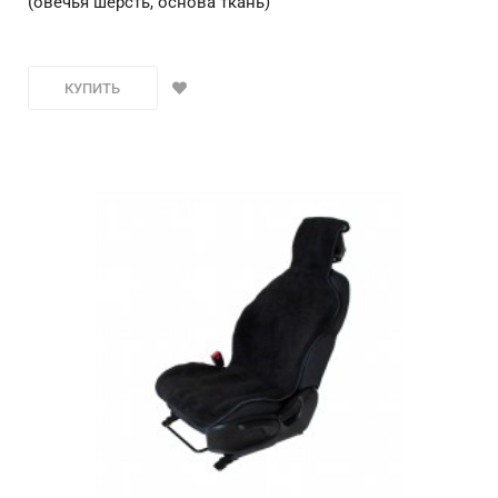
(овечья шерсть, основа ткань)
КУПИТЬ