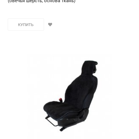
(овечья шерсть, основа ткань)
КУПИТЬ